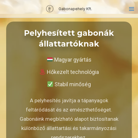
Skip
Gabonapehely Kft.
to
content
Pelyhesített gabonák
állattartóknak
Magyar gyártás
Hőkezelt technológia
Stabil minőség
A pelyhesítés javítja a tápanyagok
feltáródását és az emészthetőséget.
Gabonáink megbízható alapot biztosítanak
különböző állattartási és takarmányozási
rendszerekhez.