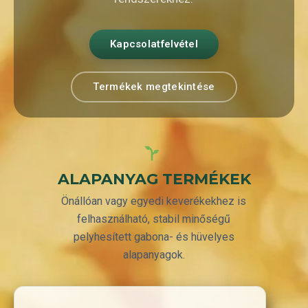
Kapcsolatfelvétel
Termékek megtekintése
ALAPANYAG TERMÉKEK
Önállóan vagy egyedi keverékekhez is
felhasználható, stabil minőségű
pelyhesített gabona- és hüvelyes
alapanyagok.