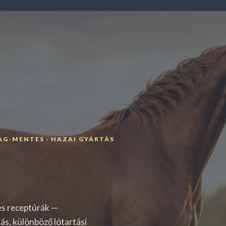
AG-MENTES · HAZAI GYÁRTÁS
s receptúrák —
s, különböző lótartási