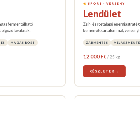
SPORT · VERSENY
Lendület
agas fermentálható
Zsír- és rostalapú energiastratég
 dolgozó lovaknak.
keményítőtartalommal, versenyl
TES
MAGAS ROST
ZABMENTES
MELASZMENTE
12 000 Ft
/ 25 kg
RÉSZLETEK →