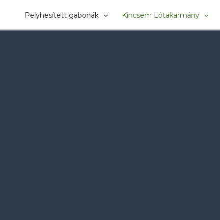
Pelyhesített gabonák
Kincsem Lótakarmány