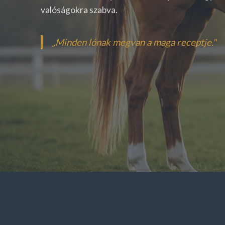
valóságokra szabva.
„Minden lónak megvan a maga receptje."