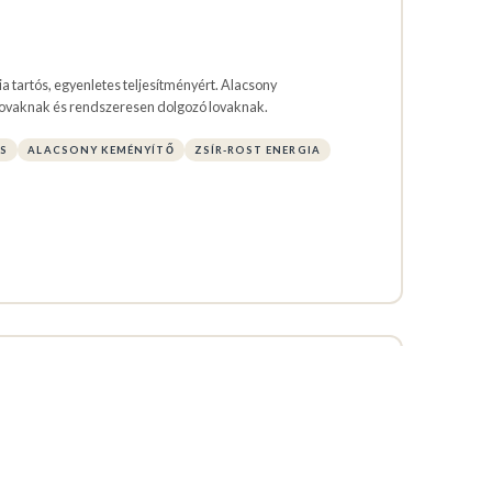
ia tartós, egyenletes teljesítményért. Alacsony
ovaknak és rendszeresen dolgozó lovaknak.
S
ALACSONY KEMÉNYÍTŐ
ZSÍR-ROST ENERGIA