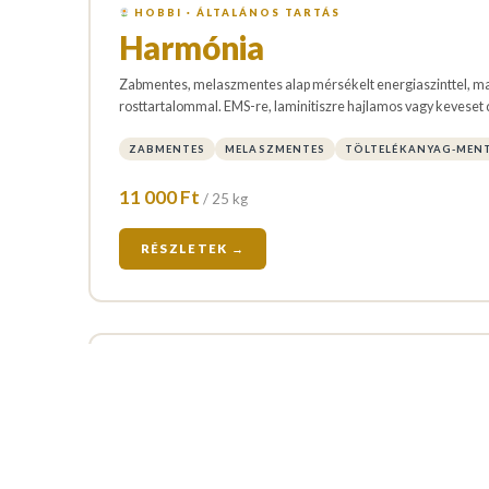
HOBBI · ÁLTALÁNOS TARTÁS
Harmónia
Zabmentes, melaszmentes alap mérsékelt energiaszinttel, m
rosttartalommal. EMS-re, laminitiszre hajlamos vagy keveset
ZABMENTES
MELASZMENTES
TÖLTELÉKANYAG-MEN
11 000 Ft
/ 25 kg
RÉSZLETEK →