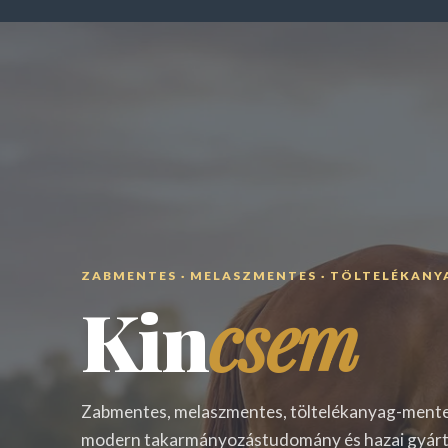
ZABMENTES · MELASZMENTES · TÖLTELÉKANY
Kin
csem
Zabmentes, melaszmentes, töltelékanyag-mente
modern takarmányozástudomány és hazai gyártá